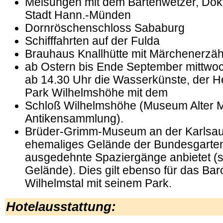
Melsungen mit dem Bartenwetzer, Dokt
Stadt Hann.-Münden
Dornröschenschloss Sababurg
Schifffahrten auf der Fulda
Brauhaus Knallhütte mit Märchenerzäh
ab Ostern bis Ende September mittwo
ab 14.30 Uhr die Wasserkünste, der H
Park Wilhelmshöhe mit dem
Schloß Wilhelmshöhe (Museum Alter M
Antikensammlung).
Brüder-Grimm-Museum an der Karlsaue,
ehemaliges Gelände der Bundesgarten
ausgedehnte Spaziergänge anbietet (s
Gelände). Dies gilt ebenso für das Ba
Wilhelmstal mit seinem Park.
Hotelausstattung: