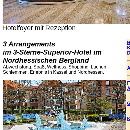
Hotelfoyer mit Rezeption
.
3 Arrangements
H
K
im 3-Sterne-Superior-Hotel im
D
Nordhessischen Bergland
Abwechslung, Spaß, Wellness, Shopping, Lachen,
A
Schlemmen, Erlebnis in Kassel und Nordhessen.
F
A
G
K