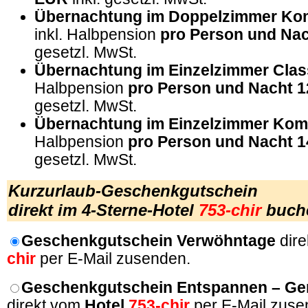
Übernachtung im
Doppelzimmer
Kom
inkl. Halbpension
pro Person und Na
gesetzl. MwSt.
Übernachtung im
Einzelzimmer Clas
Halbpension
pro Person und Nacht 
gesetzl. MwSt.
Übernachtung im
Einzelzimmer
Kom
Halbpension
pro Person und Nacht 
gesetzl. MwSt.
Kurzurlaub-Geschenkgutschein
direkt
im 4-Sterne-Hotel
753-chir
buch
Geschenkgutschein Verwöhntage
dir
chir
per E-Mail zusenden.
Geschenkgutschein Entspannen – Ge
direkt vom
Hotel
753-chir
per
E-Mail zuse