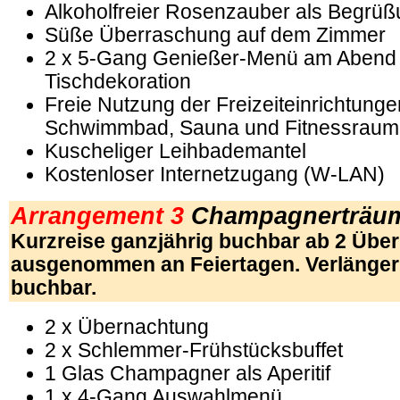
Alkoholfreier Rosenzauber als Begrü
Süße Überraschung auf dem Zimmer
2 x 5-Gang Genießer-Menü am Abend 
Tischdekoration
Freie Nutzung der Freizeiteinrichtunge
Schwimmbad, Sauna und Fitnessraum
Kuscheliger Leihbademantel
Kostenloser Internetzugang (W-LAN)
Arrangement 3
Champagnerträu
Kurzreise ganzjährig buchbar ab 2 Übe
ausgenommen an Feiertagen. Verlänge
buchbar.
2 x Übernachtung
2 x Schlemmer-Frühstücksbuffet
1 Glas Champagner als Aperitif
1 x 4-Gang Auswahlmenü