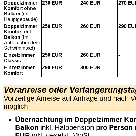
Doppelzimmer
230
EUR
240
EUR
270
EU
Komfort
ohne
Balkon
(im
Hauptgebäude)
Doppelzimmer
250
EUR
260
EUR
290
EU
Komfort mit
Balkon
(im
Anbau über dem
Schwimmbad)
Einzelzimmer
250
EUR
260
EUR
-
Classic
Einzelzimmer
290
EUR
300
EUR
-
Komfort
.
Voranreise oder Verlängerungsta
Vorzeitige Anreise auf Anfrage und nach V
möglich:
Übernachtung im
Doppelzimmer
Ko
Balkon
inkl. Halbpension
pro Person 
EUR
inkl. gesetzl. MwSt.