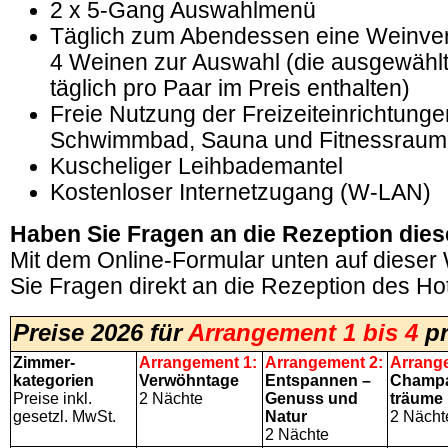
2 x 5-Gang Auswahlmenü
Täglich zum Abendessen eine Weinver
4 Weinen zur Auswahl (die ausgewählt
täglich pro Paar im Preis enthalten)
Freie Nutzung der Freizeiteinrichtunge
Schwimmbad, Sauna und Fitnessraum
Kuscheliger Leihbademantel
Kostenloser Internetzugang (W-LAN)
Haben Sie Fragen an die Rezeption dies
Mit dem Online-Formular unten auf dieser
Sie Fragen direkt an die Rezeption des Hot
Preise 2026 für
Arrangement 1 bis 4
p
Zimmer-
Arrangement 1:
Arrangement 2:
Arrang
kategorien
Verwöhntage
Entspannen –
Champa
Preise inkl.
2 Nächte
Genuss und
träume
gesetzl. MwSt.
Natur
2 Nächt
2 Nächte