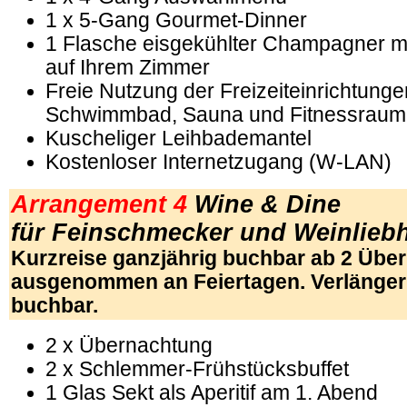
1 x 5-Gang Gourmet-Dinner
1 Flasche eisgekühlter Champagner mit
auf Ihrem Zimmer
Freie Nutzung der Freizeiteinrichtunge
Schwimmbad, Sauna und Fitnessraum
Kuscheliger Leihbademantel
Kostenloser Internetzugang (W-LAN)
Arrangement 4
Wine & Dine
für Feinschmecker und Weinlieb
Kurzreise ganzjährig buchbar ab 2 Übe
ausgenommen an Feiertagen. Verlänge
buchbar.
2 x Übernachtung
2 x Schlemmer-Frühstücksbuffet
1 Glas Sekt als Aperitif am 1. Abend